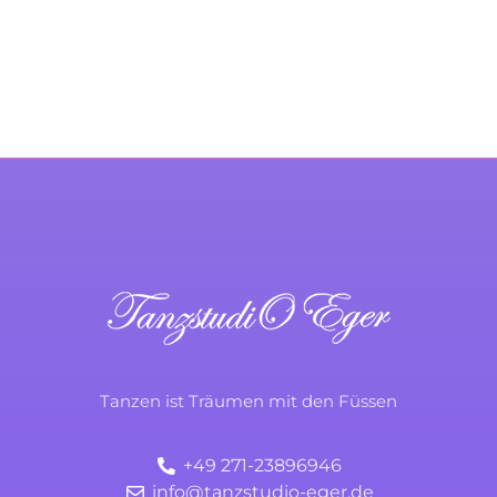
KONTAKTIERE UNS
TanzstudiO Eger
Durchs Leben tanzen
Tanzen ist Träumen mit den Füssen
+49 271-23896946
info@tanzstudio-eger.de