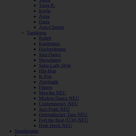
Tanja R.
Kayla
Anna
Daria
Ann-Christin
Tanzkurse
Ballett
Kindertanz
Hochzeitstanz
Jazz-Dance
Showdance
Salsa Lady Style
Hip-Hop
K-Pop
Akrobatik
Fitness
Mawiba
NEU
Modern Dance
NEU
Contemporary
NEU
Jazz-Funk
NEU
Orientalischer Tanz
NEU
Feel the Beat (Ü30)
NEU
High Heels
NEU
Stundenplan