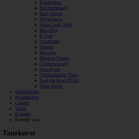
Kindertanz
Hochzeitstanz
Jazz-Dance
Showdance
Salsa Lady Style
Hip-Hop
K-Pop
Akrobatik
Fitness
Mawiba
Modern Dance
Contemporary
Jazz-Funk
Orientalischer Tanz
Feel the Beat (Ü30)
High Heels
Stundenplan
Neuigkeiten
Galerie
Video
Kontakt
Schreib‘ uns
Tanzkurse