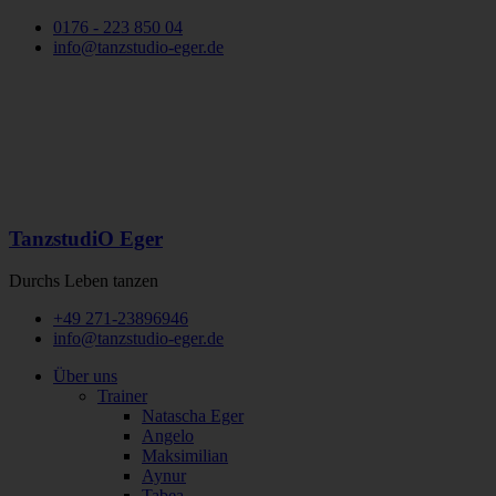
0176 - 223 850 04
info@tanzstudio-eger.de
TanzstudiO Eger
Durchs Leben tanzen
+49 271-23896946
info@tanzstudio-eger.de
Über uns
Trainer
Natascha Eger
Angelo
Maksimilian
Aynur
Tabea