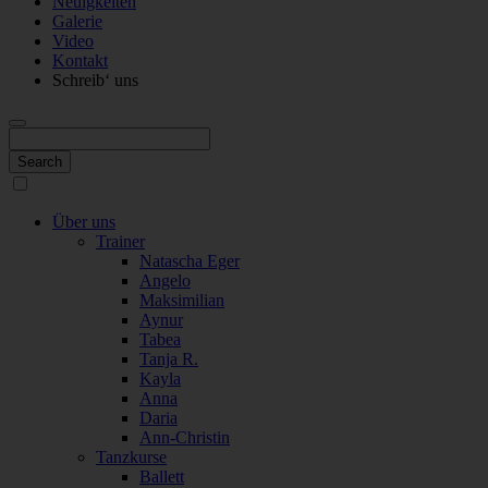
Neuigkeiten
Galerie
Video
Kontakt
Schreib‘ uns
Über uns
Trainer
Natascha Eger
Angelo
Maksimilian
Aynur
Tabea
Tanja R.
Kayla
Anna
Daria
Ann-Christin
Tanzkurse
Ballett