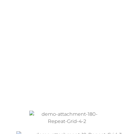
Meine Leidenschaft ist es, von den
Kleinsten bis zu den Erwachsenen
Schülern für die Magie des Tanzes zu
begeistern und ihre Kreativität zum
Strahlen zu bringen.
Unser Team / Trainer