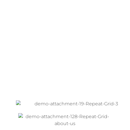
Aynur
Akrobatik, Fitness
Tanja
"Feel the Beat" Ü30
Kindertanz, Mawiba