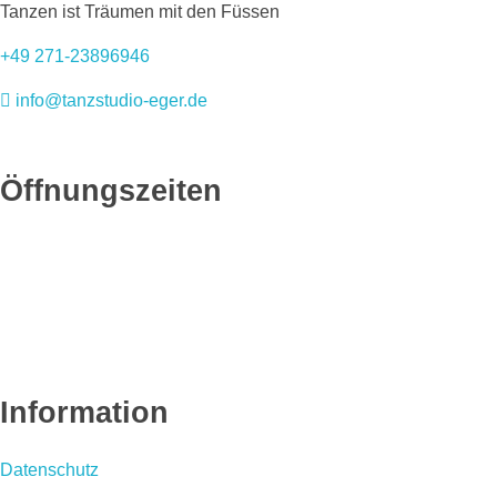
TanzstudiO Eger
Durchs Leben tanzen
Tanzen ist Träumen mit den Füssen
+49 271-23896946
info@tanzstudio-eger.de
Facebook-f
Instagram
Öffnungszeiten
Information
Datenschutz