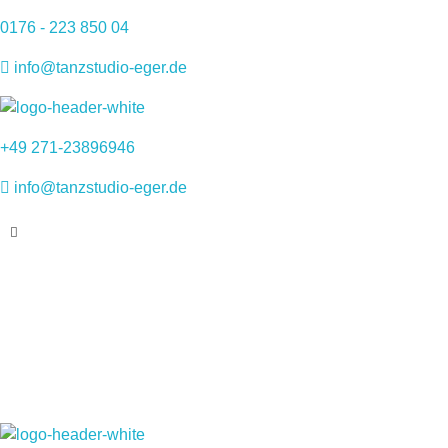
0176 - 223 850 04
info@tanzstudio-eger.de
TanzstudiO Eger
Durchs Leben tanzen
+49 271-23896946
info@tanzstudio-eger.de
Interessieren Sie sich für Tanz?
Unser Tanzstudio wartet auf Sie!
Kontaktieren Sie uns einfach
KONTAKTIERE UNS