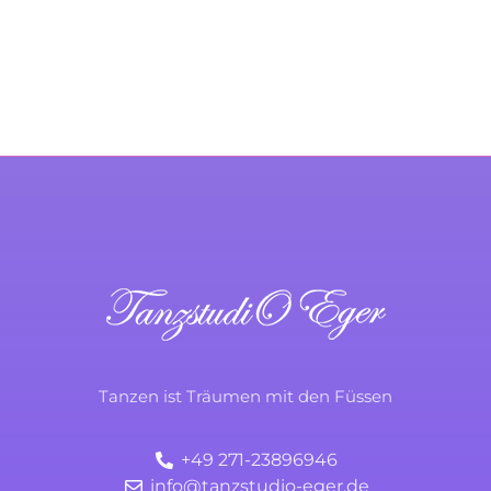
KONTAKTIERE UNS
TanzstudiO Eger
Durchs Leben tanzen
Tanzen ist Träumen mit den Füssen
+49 271-23896946
info@tanzstudio-eger.de