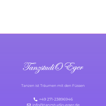
KONTAKTIERE UNS
TanzstudiO Eger
Durchs Leben tanzen
Tanzen ist Träumen mit den Füssen
+49 271-23896946
info@tanzstudio-eger.de