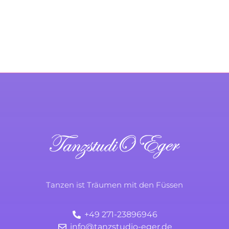
KONTAKTIERE UNS
TanzstudiO Eger
Durchs Leben tanzen
Tanzen ist Träumen mit den Füssen
+49 271-23896946
info@tanzstudio-eger.de