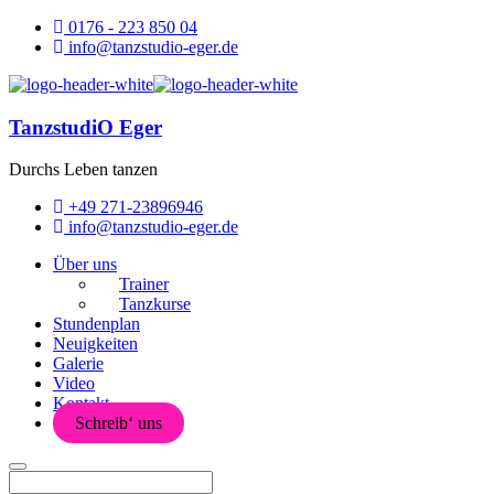
0176 - 223 850 04
info@tanzstudio-eger.de
TanzstudiO Eger
Durchs Leben tanzen
+49 271-23896946
info@tanzstudio-eger.de
Über uns
Trainer
Tanzkurse
Stundenplan
Neuigkeiten
Galerie
Video
Kontakt
Schreib‘ uns