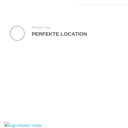
Previous Post
PERFEKTE LOCATION
Interessieren Sie sich für Tanz?
Unser Tanzstudio wartet auf Sie!
Kontaktieren Sie uns einfach
KONTAKTIERE UNS