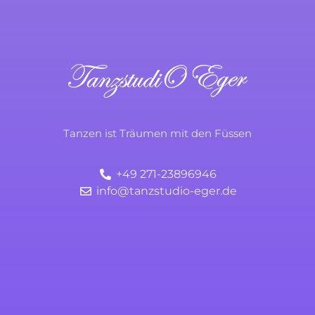
TanzstudiO Eger
Durchs Leben tanzen
Tanzen ist Träumen mit den Füssen
+49 271-23896946
info@tanzstudio-eger.de