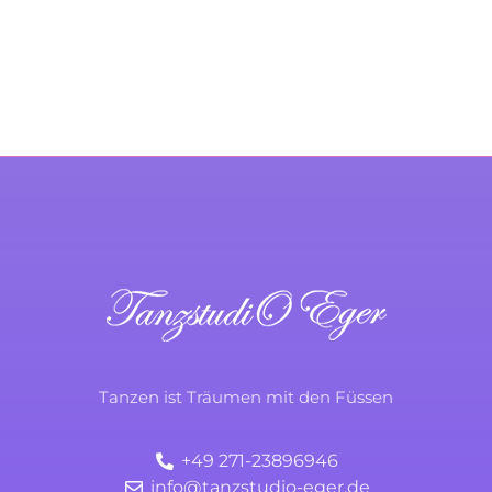
KONTAKTIERE UNS
TanzstudiO Eger
Durchs Leben tanzen
Tanzen ist Träumen mit den Füssen
+49 271-23896946
info@tanzstudio-eger.de