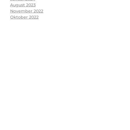
August 2023
November 2022
Oktober 2022
Interessieren Sie sich
für Tanz?
Unser Tanzstudio wartet auf Sie!
Kontaktieren Sie uns einfach
KONTAKTIERE UNS