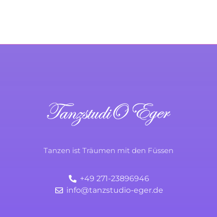
TanzstudiO Eger
Durchs Leben tanzen
Tanzen ist Träumen mit den Füssen
+49 271-23896946
info@tanzstudio-eger.de