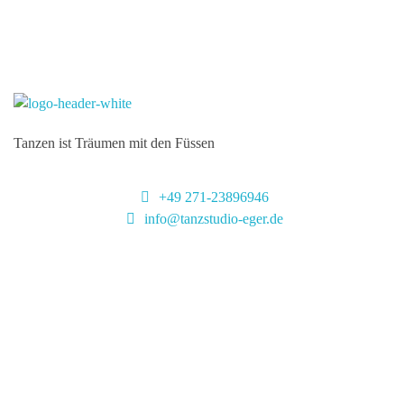
Kontaktieren Sie uns einfach
KONTAKTIERE UNS
TanzstudiO Eger
Durchs Leben tanzen
Tanzen ist Träumen mit den Füssen
+49 271-23896946
info@tanzstudio-eger.de